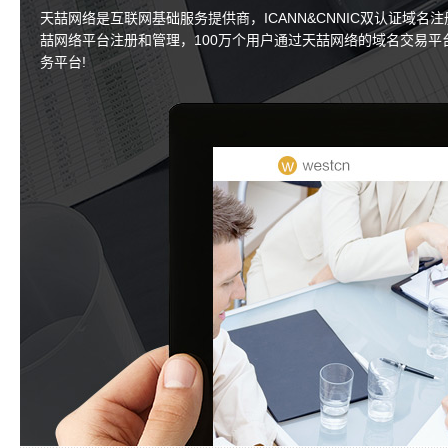
天喆网络是互联网基础服务提供商，ICANN&CNNIC双认证域名
喆网络平台注册和管理，100万个用户通过天喆网络的域名交易
务平台!