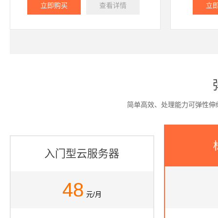
立即购买
查看详情
立
简单高效、处理能力可弹性伸
入门型云服务器
48
元/月