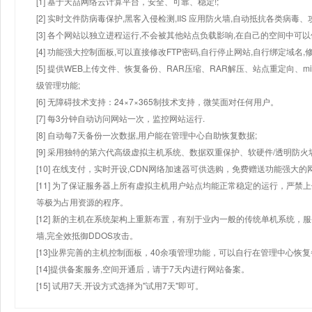
[1] 基于天喆网络云计算平台，安全、可靠、稳定!;
[2] 实时文件防病毒保护,黑客入侵检测,IIS 应用防火墙,自动抵抗各类病毒、
[3] 各个网站以独立进程运行,不会被其他站点负载影响,在自己的空间中可以使用
[4] 功能强大控制面板,可以直接修改FTP密码,自行停止网站,自行绑定域名,
[5] 提供WEB上传文件、恢复备份、RAR压缩、RAR解压、站点重定向
级管理功能;
[6] 无障碍技术支持：24×7×365制技术支持，微笑面对任何用户。
[7] 每3分钟自动访问网站一次，监控网站运行.
[8] 自动每7天备份一次数据,用户能在管理中心自助恢复数据;
[9] 采用独特的第六代高级虚拟主机系统、数据双重保护、软硬件/透明防火
[10] 在线支付，实时开设,CDN网络加速器可供选购，免费赠送功能强大
[11] 为了保证服务器上所有虚拟主机用户站点均能正常稳定的运行，严禁上
等极为占用资源的程序。
[12] 新的主机在系统架构上重新布置，有别于业内一般的传统单机系统，
墙,完全效抵御DDOS攻击。
[13]业界完善的主机控制面板，40余项管理功能，可以自行在管理中心恢
[14]提供备案服务,空间开通后，请于7天内进行网站备案。
[15] 试用7天.开设方式选择为"试用7天"即可。