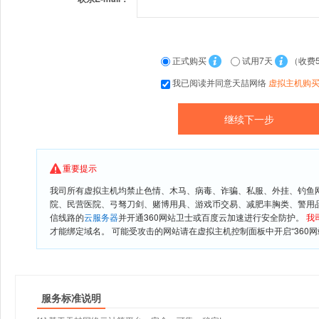
正式购买
试用7天
（收费
我已阅读并同意天喆网络
虚拟主机购
重要提示
我司所有虚拟主机均禁止色情、木马、病毒、诈骗、私服、外挂、钓鱼
院、民营医院、弓驽刀剑、赌博用具、游戏币交易、减肥丰胸类、警用
信线路的
云服务器
并开通360网站卫士或百度云加速进行安全防护。
我
才能绑定域名。 可能受攻击的网站请在虚拟主机控制面板中开启“360网
服务标准说明