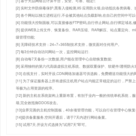
[1] 基于天喆网络云计算平台，安全、可靠、稳定!;
[2] 实时文件防病毒保护,黑客入侵检测,IIS 应用防火墙,自动抵抗各类病毒、
[3] 各个网站以独立进程运行,不会被其他站点负载影响,在自己的空间中可以使用
[4] 功能强大控制面板,可以直接修改FTP密码,自行停止网站,自行绑定域名,
[5] 提供WEB上传文件、恢复备份、RAR压缩、RAR解压、站点重定向
级管理功能;
[6] 无障碍技术支持：24×7×365制技术支持，微笑面对任何用户。
[7] 每3分钟自动访问网站一次，监控网站运行.
[8] 自动每7天备份一次数据,用户能在管理中心自助恢复数据;
[9] 采用独特的第六代高级虚拟主机系统、数据双重保护、软硬件/透明防火
[10] 在线支付，实时开设,CDN网络加速器可供选购，免费赠送功能强大
[11] 为了保证服务器上所有虚拟主机用户站点均能正常稳定的运行，严禁上
等极为占用资源的程序。
[12] 新的主机在系统架构上重新布置，有别于业内一般的传统单机系统，
墙,完全效抵御DDOS攻击。
[13]业界完善的主机控制面板，40余项管理功能，可以自行在管理中心恢
[14]提供备案服务,空间开通后，请于7天内进行网站备案。
[15] 试用7天.开设方式选择为"试用7天"即可。