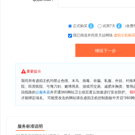
正式购买
试用7天
（收费
我已阅读并同意天喆网络
虚拟主机购
重要提示
我司所有虚拟主机均禁止色情、木马、病毒、诈骗、私服、外挂、钓鱼
院、民营医院、弓驽刀剑、赌博用具、游戏币交易、减肥丰胸类、警用
信线路的
云服务器
并开通360网站卫士或百度云加速进行安全防护。
我
才能绑定域名。 可能受攻击的网站请在虚拟主机控制面板中开启“360网
服务标准说明