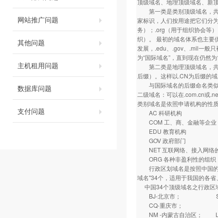
顶级域名、地理顶级域名、新
第一类是类别顶级域名，共有7
网站推广问题
家标识，人们按用途把它们分为
务）；.org（用于组织协会等）
织）。 最初的域名体系也主要供
其他问题
发展，.edu、.gov、.mil
为“国际域名”，直到现在仍然
主机租用问题
第二类是地理顶级域名，共有2
后缀）。这样以.CN为后缀的域
与国际域名的后缀命名类似，
数据库问题
二级域名：可以在.com.cn
类别域名是依照申请机构的性
支付问题
AC 科研机构
COM 工、商、金融等企业
EDU 教育机构
GOV 政府部门
NET 互联网络、接入网络的信
ORG 各种非盈利性的组织
行政区划域名是按照中国的各
域名"34个，适用于我国的各省、
中国34个顶级域名之行政区
BJ-北京市； SH
CQ-重庆市； HE
NM -内蒙古自治区； 