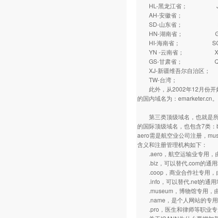
HL-黑龙江省； J
AH-安徽省； FJ
SD-山东省； HA
HN-湖南省； GD
HI-海南省； SC
YN -云南省； XZ
GS-甘肃省； QH
XJ-新疆维吾尔自治区；
TW-台湾； HK
此外，从2002年12月份开始
的国内域名为：emarketer.cn。
第三类顶级域名，也就是所谓的“
的国际顶级域名，也包含7类：biz,
aero需是航空业公司注册，m
含义和注册管理机构如下：
.aero，航空运输业专用，
.biz，可以替代.com的通用
.coop，商业合作社专用，
.info，可以替代.net的通
.museum，博物馆专用，
.name，是个人网站的专用域名
.pro，医生和律师等职业专用