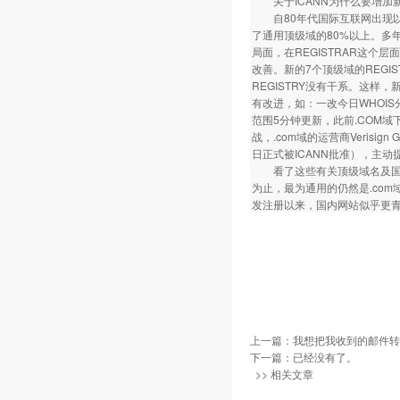
关于ICANN为什么要增加
自80年代国际互联网出现以来，
了通用顶级域的80%以上。多年
局面，在REGISTRAR这个
改善。新的7个顶级域的REGIS
REGISTRY没有干系。这样，
有改进，如：一改今日WHOIS分散
范围5分钟更新，此前.COM
战，.com域的运营商Verisign 
日正式被ICANN批准），主
看了这些有关顶级域名及国内
为止，最为通用的仍然是.com
发注册以来，国内网站似乎更青
上一篇：
我想把我收到的邮件转发
下一篇：已经没有了。
>> 相关文章