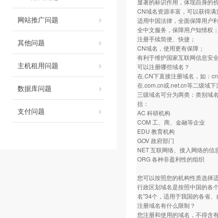
显著的标识作用，体现自身的
CN域名资源丰富，可以获得满
网站推广问题
适用中国法律，全面保障用户
全中文服务，保障用户知情权
注册手续简便、快捷；
其他问题
CN域名，使用更有保障；
有利于维护国家互联网信息安
主机租用问题
可以注册哪些域名？
在.CN下直接注册域名，如：c
在.com.cn或.net.cn等二级
数据库问题
三级域名可分为两类：类别域名和
括：
支付问题
AC 科研机构
COM 工、商、金融等企业
EDU 教育机构
GOV 政府部门
NET 互联网络、接入网络的信息中
ORG 各种非盈利性的组织
您可以按照您的机构性质选择
行政区划域名是按照中国的各个
名"34个，适用于我国的各省、自
注册域名有什么限制？
您注册和使用的域名，不得含