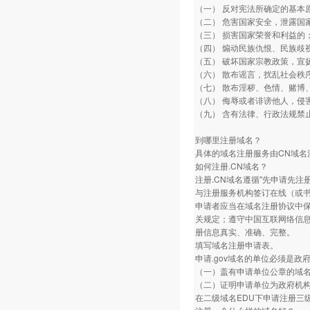
（一） 反对宪法所确定的基本
（二） 危害国家安全，泄露国
（三） 损害国家荣誉和利益的
（四） 煽动民族仇恨、民族歧
（五） 破坏国家宗教政策，宣
（六） 散布谣言，扰乱社会秩
（七） 散布淫秽、色情、赌博
（八） 侮辱或者诽谤他人，侵
（九） 含有法律、行政法规禁
到哪里注册域名？
具体的域名注册服务由CN域
如何注册.CN域名？
注册.CN域名遵循"先申请先注
与注册服务机构签订在线（或
申请者应当在域名注册协议中
关规定；遵守中国互联网络信
册信息真实、准确、完整。
填写域名注册申请表。
申请.gov域名的单位必须是
（一）盖有申请单位公章的域
（二）证明申请单位为政府机
在二级域名EDU下申请注册三