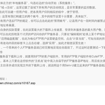
体左方的“本地服务器”，勾选右边的“自动开始（系统服务）”。
“域→活动”，这里记载了该域下所有用户的活动情况，是非常重要的监控数据。
：在此可自建一些用户组，把各类用户归到相应的组中，便于管理。
”：这里有我们刚建立的两个账号，其中的细节设置十分重要，具体如下。
有用户违反FTP的规定，你可以点击此处的“禁用账号”，让该用户在一段时间内被禁
对地址将暴露。
自身的实际需要，在此设置最大的下载和上传速度、登录到本服务器的最大用户数、同
你可以在此拒绝某个讨厌的IP访问你的FTP服务器，只要在“编辑规则”处填上某个IP地
“启用磁盘配额”，在此为每位FTP用户设置硬盘空间。点击“计算当前”，可知当前的
有改动内容的标签卡上点击右键，选择“应用”，如此才能使设置生效！
，一个简单的个人FTP服务器就已经完整地呈现在你面前了。不过这时还要测试一下
上传
服务器下载和上传，就要用到FTP的客户端软件。常用的FTP客户端软件有CuteFTP、Fla
。基本上只要在这些软件的“主机名”处中填入你庙宇的FTP服务器IP地址，而后依
主目录并成功实现文件的下载和上传，就说明这个用Serv-U建立起来的FTP服务器
载地址：
down.chinaz.com/s/10167.asp