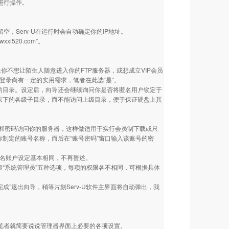
进行操作。
，Serv-U在运行时会自动确定你的IP地址。
520.com”。
你不想让陌生人随意进入你的FTP服务器，或想成立VIP会员
名登录尚有一定的实用需求，笔者在此选“是”。
到的目录。设定后，向导还会继续询问你是否将匿名用户锁定于
以下的各级子目录，而不能访问上级目录，便于保证硬盘上其
和密码访问你的服务器，这样做适用于实行会员制下载或只
入你制定的账号名称，而后在“账号密码”窗口输入该账号的密
匿名账户设定基本相同，不再赘述。
”和“系统管理员”五种选项，每项的权限各不相同，可根据具体
。点击“完成”退出向导，稍等片刻Serv-U软件主界面将自动弹出，我
笔者就简要说说管理器界面上必要的各项设置。