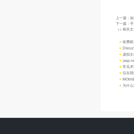
上一篇：
如
下一篇：
手
>> 相关文
收费邮
Discu
虚拟主机
(asp
常见术
仅在我
MOb
为什么