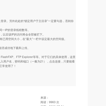
止登录。另外此处的“锁定用户于主目录”一定要勾选，否则你
一IP的登录线程数等。
址，以后该IP的访问将会全部被拦下。
所有已用空间大小，在“最大”一栏中设定最大的空间值。
能否成功地下载和上传。
shFXP、FTP Explorer等等。对于它们的具体使用，这里
次填入用户名，密码和端口（一般为21），点击连接，只要能看
能正常使用了！
来源：
阅读：
9963
次