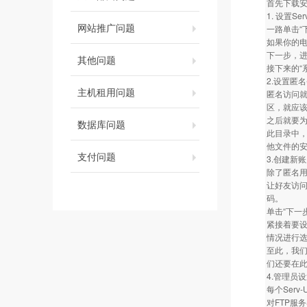
首先下载安
1. 设置S
网站推广问题
一路单击“
如果你的电
下一步，进行
其他问题
接下来的“
2.设置匿
主机租用问题
匿名访问就
区，就应该
之后就要为
数据库问题
此目录中，
他文件的
支付问题
3.创建新
除了匿名
让好友访问
码。
单击“下一
紧接着要设
情况进行
至此，我们已
们还要在
4.管理员
每个Ser
对FTP服