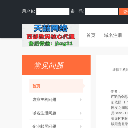
用户名:
密 码:
首页
域名注册
常见问题
虚拟主机
首页
作者：
FTP的全称
虚拟主机问题
们依照FT
网友之间
域名注册问题
用Serv－
架设FTP
以限定登录
企业邮局问题