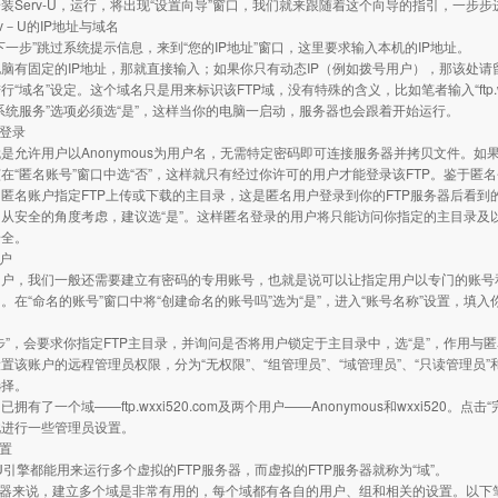
装Serv-U，运行，将出现“设置向导”窗口，我们就来跟随着这个向导的指引，一步步
erv－U的IP地址与域名
下一步”跳过系统提示信息，来到“您的IP地址”窗口，这里要求输入本机的IP地址。
脑有固定的IP地址，那就直接输入；如果你只有动态IP（例如拨号用户），那该处请留空
“域名”设定。这个域名只是用来标识该FTP域，没有特殊的含义，比如笔者输入“ftp.wxxi
系统服务”选项必须选“是”，这样当你的电脑一启动，服务器也会跟着开始运行。
名登录
是允许用户以Anonymous为用户名，无需特定密码即可连接服务器并拷贝文件。如果
在“匿名账号”窗口中选“否”，这样就只有经过你许可的用户才能登录该FTP。鉴于匿
匿名账户指定FTP上传或下载的主目录，这是匿名用户登录到你的FTP服务器后看
从安全的角度考虑，建议选“是”。这样匿名登录的用户将只能访问你指定的主目录及
安全。
账户
用户，我们一般还需要建立有密码的专用账号，也就是说可以让指定用户以专门的账号
。在“命名的账号”窗口中将“创建命名的账号吗”选为“是”，进入“账号名称”设置，填
步”，会要求你指定FTP主目录，并询问是否将用户锁定于主目录中，选“是”，作用与
置该账户的远程管理员权限，分为“无权限”、“组管理员”、“域管理员”、“只读管理员
选择。
拥有了一个域——ftp.wxxi520.com及两个用户——Anonymous和wxxi520
此进行一些管理员设置。
设置
v-U引擎都能用来运行多个虚拟的FTP服务器，而虚拟的FTP服务器就称为“域”。
务器来说，建立多个域是非常有用的，每个域都有各自的用户、组和相关的设置。以下