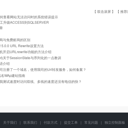
【 双击滚屏 】 【
推荐
何查看网站无法访问时的系统错误提示
工升级ACCESS到SQLSERVER
章
局与免费邮局的区别
z! 5.0.0 URL Rewrite设置方法
开启URLrewrite功能的方法介绍
.net)关于SessionState与序列化的一点教训
语介绍
司注册了一个域名，使用我司的Url转发服务，如何备案？
i域名WAp建站指南
我测试速度时访问双线、多线的速度还没有电信的快？
关于我们
|
联系我们
|
付款方式
|
提交工单
|
常见问题
|
独立控制面板