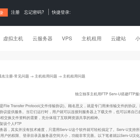
注册
忘记密码?
快捷登录:
虚拟主机
云服务器
VPS
主机租用
云建站
域名注册-常见问题
→
主机租用问题
→ 主机租用问题
独立独享主机用FTP Serv-U搭建FTP
是File Transfer Protocol(文件传输协议)。顾名思义，就是专门用来传输文
P协议提供服务。当它们运行时，用户就可以连接到服务器上下载文件，也可以将自己的
远程交换文件资料的需要，充分体现了互联网资源共享的精神。
U架设个人FTP
服务器，其实并没有技术难度，只需用Serv-U这个软件就可轻松搞定了。Serv-U支持
用户的权限、登录目录及服务器空间大小，功能非常完善。以下笔者就以Serv-U汉