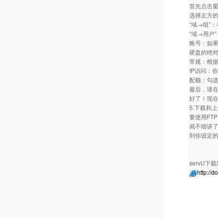
首先点击窗
选择左方的
“域→组”
“域→用户
账号：如果
硬盘的绝
常规：根据
IP访问：
配额：勾选
最后，请在
好了！现在
5.下载和
要使用FTP
就不细讲了
到你设定的
servU下
http://