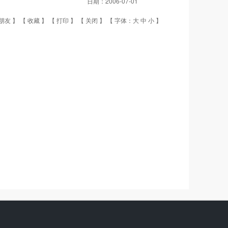
日期：
2006-07-01
朋友
】 【
收藏
】 【
打印
】 【
关闭
】 【 字体：
大
中
小
】