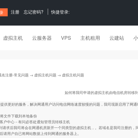
注册
忘记密码?
快捷登录:
虚拟主机
云服务器
VPS
主机租用
云建站
域名注册-常见问题
→
虚拟主机问题
→ 虚拟主机问题
如何将我司申请的虚拟主机由电信机房转移
提供更好的服务，解决网通用户访问电信网络速度较慢的问题，我司现新启用了网通I
：
ftp将文件下载到本地备份
客户中心－有问必答处通知管理员转移主机
请求后我司将会在网通机房新开一个同类型的虚拟主机，。若域名是我司注册的，
毕后请用户自已将网站数据上传到网通的服务器上。