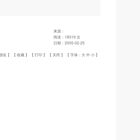
来源：
阅读：
18319
次
日期：
2005-02-25
朋友
】 【
收藏
】 【
打印
】 【
关闭
】 【 字体：
大
中
小
】