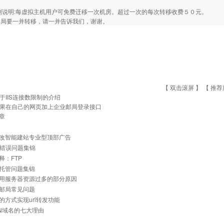
. 特别说明:每虚拟主机用户可免费迁移一次机房。超过一次的每次转移收费５０元。
邮局要一并转移，请一并告诉我们，谢谢。
【 双击滚屏 】 【
推荐
于IIS连接数限制的介绍
果在自己的网页加上企业邮局登录接口
章
改智能建站专业型顶部广告
常见错误问题集锦
释：FTP
托管问题集锦
用服务器资源过多的部分原因
邮局常见问题
的方式实现url转发功能
N域名的七大理由